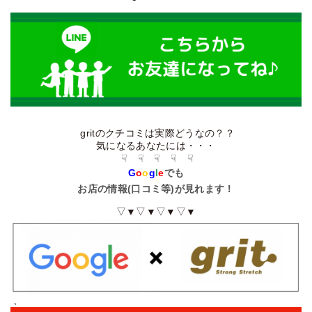
gritのクチコミは実際どうなの？？
気になるあなたには・・・
☟ ☟ ☟ ☟ ☟
G
o
o
g
l
e
でも
お店の情報(口コミ等)が見れます！
▽▼▽▼▽▼▽▼
、