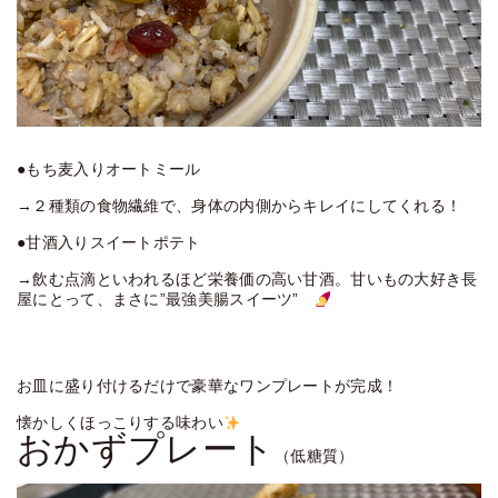
●もち麦入りオートミール
→２種類の食物繊維で、身体の内側からキレイにしてくれる！
●甘酒入りスイートポテト
→飲む点滴といわれるほど栄養価の高い甘酒。甘いもの大好き長
屋にとって、まさに”最強美腸スイーツ”
お皿に盛り付けるだけで豪華なワンプレートが完成！
懐かしくほっこりする味わい
おかずプレート
（低糖質）