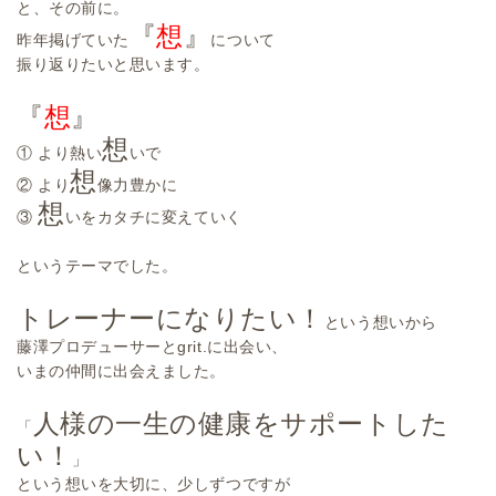
と、その前に。
『
想
』
昨年掲げていた
について
振り返りたいと思います。
『
想
』
想
① より熱い
いで
想
② より
像力豊かに
想
③
いをカタチに変えていく
というテーマでした。
トレーナーになりたい！
という想いから
藤澤プロデューサーとgrit.に出会い、
いまの仲間に出会えました。
人様の一生の健康をサポートした
「
い！
」
という想いを大切に、少しずつですが