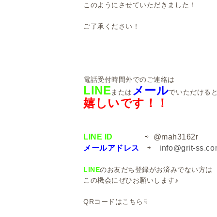
このようにさせていただきました！
ご了承ください！
電話受付時間外でのご連絡は
LINE
メール
または
でいただける
嬉しいです！！
LINE
ID
⇨ @mah3162r
メールアドレス
⇨
info@grit-ss.c
LINE
のお友だち登録がお済みでない方は
この機会にぜひお願いします♪
QRコードはこちら☟