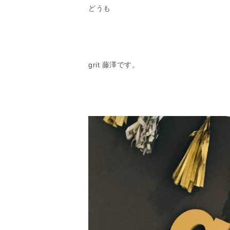
どうも
grit 藤澤です。