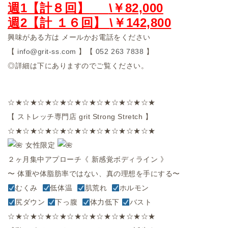
週
1【計８回】
\￥82,000
週
2
【計 １６回】
\￥142,800
興味がある方は
メールかお電話をください
【
info@grit-ss.com
】【
052 263 7838
】
◎詳細は下にありますのでご覧ください。
☆★☆★☆★☆★☆★☆★☆★☆★☆★☆★
【
ストレッチ専門店
grit Strong Stretch
】
☆★☆★☆★☆★☆★☆★☆★☆★☆★☆★
女性限定
２ヶ月集中アプローチ《
新感覚ボディライン
》
〜
体重や体脂肪率ではない、真の理想を手にする〜
むくみ
低体温
肌荒れ
ホルモン
尻ダウン
下っ腹
体力低下
バスト
☆★☆★☆★☆★☆★☆★☆★☆★☆★☆★