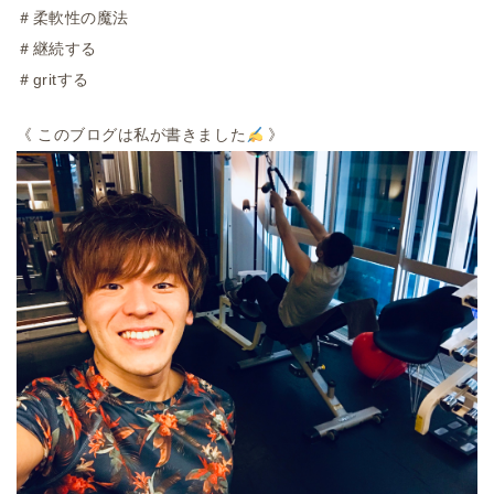
＃柔軟性の魔法
＃継続する
＃gritする
《
このブログは私が書きました
》