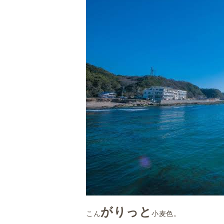
がりっと
こん
小麦色。