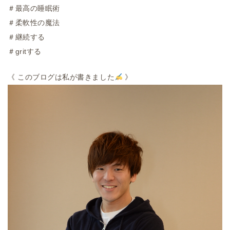
＃最高の睡眠術
＃柔軟性の魔法
＃継続する
＃gritする
《
このブログは私が書きました
》