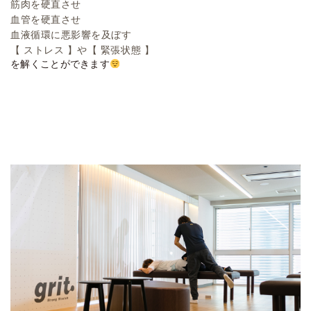
筋肉を硬直させ
血管を硬直させ
血液循環に悪影響を及ぼす
【 ストレス 】や【 緊張状態 】
を解くことができます