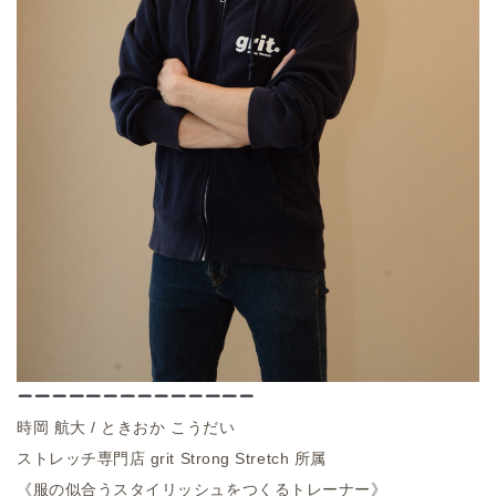
時岡
航大
/
ときおか
こうだい
ストレッチ専門店
grit Strong Stretch
所属
《服の似合うスタイリッシュをつくるトレーナー》