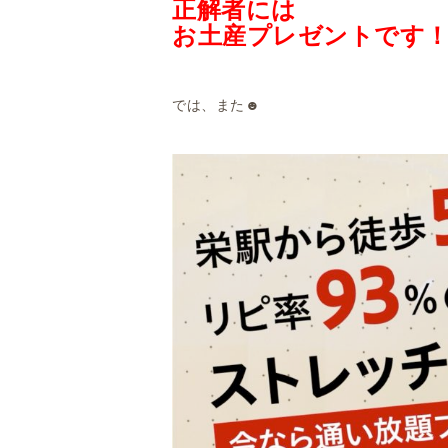
正解者には
お土産プレゼントです
では、また☻