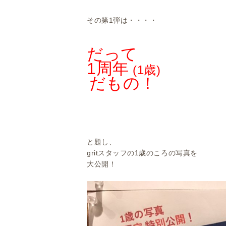
その第1弾は・・・・
だって
1周年
(1歳)
だもの！
と題し、
gritスタッフの1歳のころの写真を
大公開！