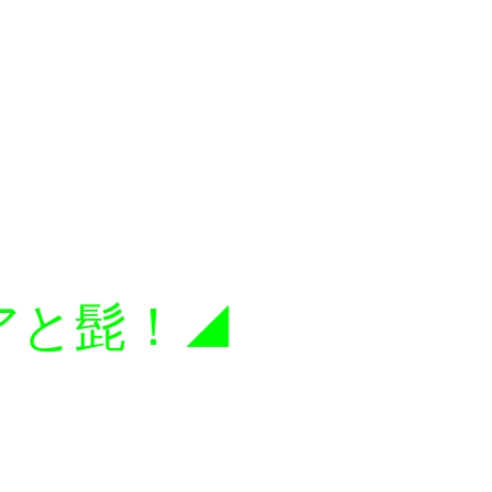
アと髭！◢