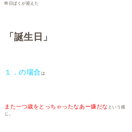
昨日ぼくが迎えた
「誕生日」
１．の場合
は
また一つ歳をとっちゃったなあー嫌だな
という感
じ。