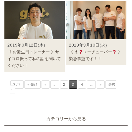
2019年9月12日(木)
2019年9月10日(火)
《 お誕生日トレーナー 》サ
《 え
ユーチューバー
》
イコロ振って私の話を聞いて
緊急事態です！！
ください！
3 / 7
« 先頭
«
...
2
3
4
...
»
最後
»
カテゴリーから見る